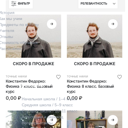
ФИЛЬТР
История
Как мы учим
Предметы по выбору
Учителя
Отзывы
Стоимость обучения
Расписание
СКОРО В ПРОДАЖЕ
СКОРО В ПРОДАЖЕ
ТОЧНЫЕ НАУКИ
ТОЧНЫЕ НАУКИ
Константин Федорко: 
Константин Федорко: 
Обучение
Физика 7 класс. Базовый 
Физика 8 класс. Базовый 
курс
курс
0,00
₽
0,00
₽
Начальная школа / 1–4 класс
Средняя школа / 5–9 класс
Старшая школа / 10–11 класс
Аттестация и переход
Вопросы-ответы