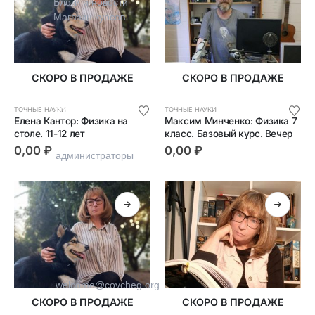
Блоги и новости
Магазин курсов
СКОРО В ПРОДАЖЕ
СКОРО В ПРОДАЖЕ
Контакты
ТОЧНЫЕ НАУКИ
ТОЧНЫЕ НАУКИ
Елена Кантор: Физика на 
Максим Минченко: Физика 7 
столе. 11-12 лет
класс. Базовый курс. Вечер
+7 (915) 129-92-36
0,00
₽
0,00
₽
администраторы
welcome@covcheg.org
СКОРО В ПРОДАЖЕ
СКОРО В ПРОДАЖЕ