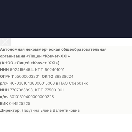
Автономная некоммерческая общеобразовательная
организация «Лицей «Ковчег-ХХI»
(АНОО «Лицей «Ковчег-ХХI»)
ИНН
5024156454, КПП 502401001
ОГРН
1155000003201,
ОКПО
39838624
р/сч
40703810438000015003 в ПАО Сбербанк
ИНН
7707083893, КПП 775001001
к/сч
30101810400000000225
БИК
044525225
Директор:
Лазутина Елена Валентиновна