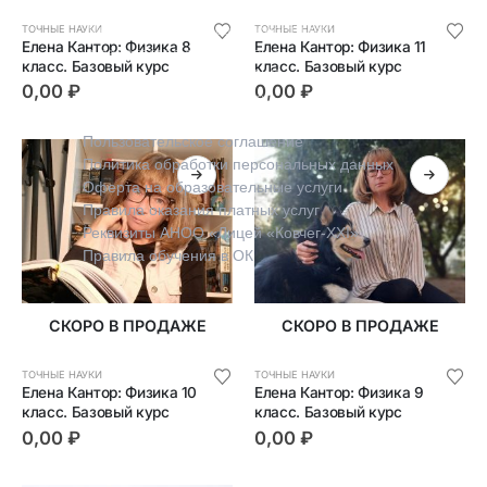
Правовая информация
Мы заботимся о безопасности ваших данных
ТОЧНЫЕ НАУКИ
ТОЧНЫЕ НАУКИ
Елена Кантор: Физика 8 
Елена Кантор: Физика 11 
и работаем в соответствии
класс. Базовый курс
класс. Базовый курс
с законодательством РФ. Вы можете подробно
0,00
₽
0,00
₽
изучить наши регламенты:
Пользовательское соглашение
Политика обработки персональных данных
Оферта на образовательные услуги
Правила оказания платных услуг
Реквизиты АНОО «Лицей «Ковчег-XXI»
Правила обучения в ОК
СКОРО В ПРОДАЖЕ
СКОРО В ПРОДАЖЕ
ТОЧНЫЕ НАУКИ
ТОЧНЫЕ НАУКИ
Елена Кантор: Физика 10 
Елена Кантор: Физика 9 
класс. Базовый курс
класс. Базовый курс
0,00
₽
0,00
₽