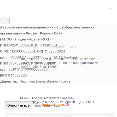
Автономная некоммерческая общеобразовательная
организация «Лицей «Ковчег-ХХI»
(АНОО «Лицей «Ковчег-ХХI»)
ИНН
5024156454, КПП 502401001
Лицензированная онлайн-школа
ОГРН
1155000003201,
ОКПО
39838624
р/сч
40703810438000015003 в ПАО Сбербанк
Лицензия № Л035-01255-50/00217448, бессрочно.
ИНН
7707083893, КПП 775001001
Свидетельство о государственной аккредитации №
А007-01255-50/01122852
к/сч
30101810400000000225
БИК
044525225
Директор:
Лазутина Елена Валентиновна
143400, Россия, Московская область,
Красногорский р-н, пос. Инженерный-1, д. 2, стр. 1,
По тексту:
физика
Очистить все
АНОО «Лицей «Ковчег-XXI»
О школе