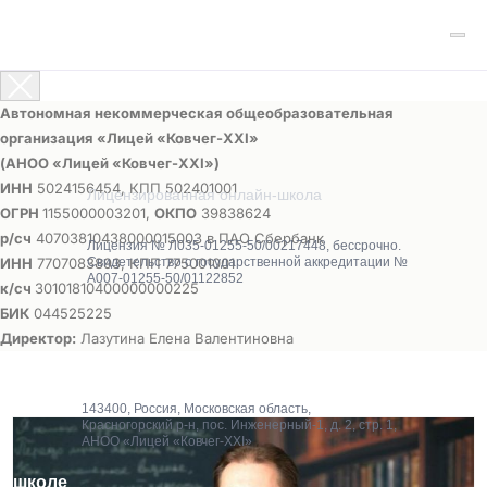
Автономная некоммерческая общеобразовательная
организация «Лицей «Ковчег-ХХI»
(АНОО «Лицей «Ковчег-ХХI»)
ИНН
5024156454, КПП 502401001
Лицензированная онлайн-школа
ОГРН
1155000003201,
ОКПО
39838624
р/сч
40703810438000015003 в ПАО Сбербанк
Лицензия № Л035-01255-50/00217448, бессрочно.
ИНН
7707083893, КПП 775001001
Свидетельство о государственной аккредитации №
А007-01255-50/01122852
к/сч
30101810400000000225
БИК
044525225
Директор:
Лазутина Елена Валентиновна
143400, Россия, Московская область,
Красногорский р-н, пос. Инженерный-1, д. 2, стр. 1,
АНОО «Лицей «Ковчег-XXI»
О школе