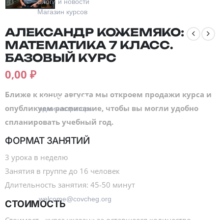
Блоги и новости
Магазин курсов
АЛЕКСАНДР КОЖЕМЯКО:
МАТЕМАТИКА 7 КЛАСС.
БАЗОВЫЙ КУРС
0,00
₽
Контакты
Ближе к концу августа мы откроем продажи курса и
+7 (915) 129-92-36
опубликуем расписание, чтобы вы могли удобно
администраторы
спланировать учебный год.
ФОРМАТ ЗАНЯТИЙ
3 урока в неделю
Занятия в группе до 16 человек
Длительность занятия: 45-50 минут
welcome@covcheg.org
СТОИМОСТЬ