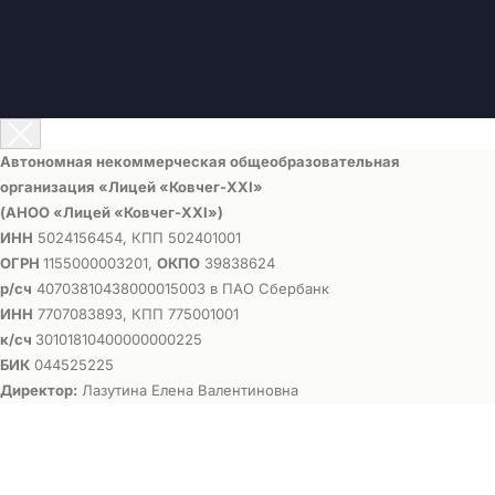
Автономная некоммерческая общеобразовательная
организация «Лицей «Ковчег-ХХI»
(АНОО «Лицей «Ковчег-ХХI»)
ИНН
5024156454, КПП 502401001
ОГРН
1155000003201,
ОКПО
39838624
р/сч
40703810438000015003 в ПАО Сбербанк
ИНН
7707083893, КПП 775001001
к/сч
30101810400000000225
БИК
044525225
Директор:
Лазутина Елена Валентиновна