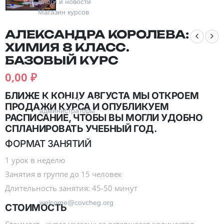
Блоги и новости
Магазин курсов
АЛЕКСАНДРА КОРОЛЕВА:
ХИМИЯ 8 КЛАСС.
БАЗОВЫЙ КУРС
0,00
₽
Контакты
БЛИЖЕ К КОНЦУ АВГУСТА МЫ ОТКРОЕМ
+7 (915) 129-92-36
ПРОДАЖИ КУРСА И ОПУБЛИКУЕМ
администраторы
РАСПИСАНИЕ, ЧТОБЫ ВЫ МОГЛИ УДОБНО
СПЛАНИРОВАТЬ УЧЕБНЫЙ ГОД.
ФОРМАТ ЗАНЯТИЙ
1 урок в неделю
Занятия в группе до 15 человек
Длительность занятия: 45-50 минут
welcome@covcheg.org
СТОИМОСТЬ