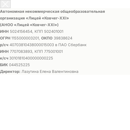
Автономная некоммерческая общеобразовательная
организация «Лицей «Ковчег-ХХI»
(АНОО «Лицей «Ковчег-ХХI»)
ИНН
5024156454, КПП 502401001
ОГРН
1155000003201,
ОКПО
39838624
р/сч
40703810438000015003 в ПАО Сбербанк
ИНН
7707083893, КПП 775001001
к/сч
30101810400000000225
БИК
044525225
Директор:
Лазутина Елена Валентиновна