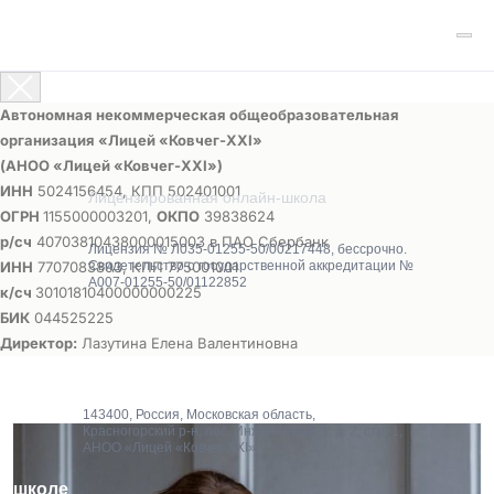
Автономная некоммерческая общеобразовательная
организация «Лицей «Ковчег-ХХI»
(АНОО «Лицей «Ковчег-ХХI»)
ИНН
5024156454, КПП 502401001
Лицензированная онлайн-школа
ОГРН
1155000003201,
ОКПО
39838624
р/сч
40703810438000015003 в ПАО Сбербанк
Лицензия № Л035-01255-50/00217448, бессрочно.
ИНН
7707083893, КПП 775001001
Свидетельство о государственной аккредитации №
А007-01255-50/01122852
к/сч
30101810400000000225
БИК
044525225
Директор:
Лазутина Елена Валентиновна
143400, Россия, Московская область,
Красногорский р-н, пос. Инженерный-1, д. 2, стр. 1,
АНОО «Лицей «Ковчег-XXI»
О школе