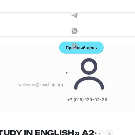
Контакты
+7 (915) 129-92-36
администраторы
Пробный день
welcome@covcheg.org
+7 (915) 129-92-36
:
TUDY IN ENGLISH» А2-