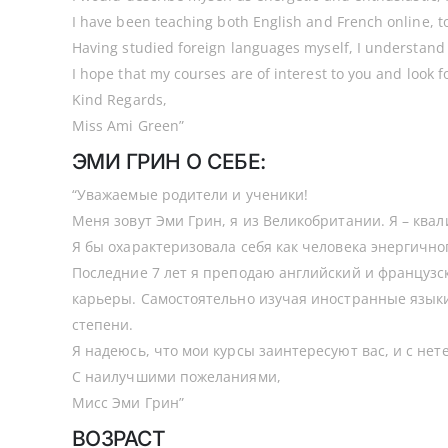
I have been teaching both English and French online, to 
Having studied foreign languages myself, I understand
I hope that my courses are of interest to you and look f
Kind Regards,
Miss Ami Green”
ЭМИ ГРИН О СЕБЕ:
“Уважаемые родители и ученики!
Меня зовут Эми Грин, я из Великобритании. Я – к
Я бы охарактеризовала себя как человека энергично
Последние 7 лет я преподаю английский и французск
карьеры. Самостоятельно изучая иностранные язык
степени.
Я надеюсь, что мои курсы заинтересуют вас, и с не
С наилучшими пожеланиями,
Мисс Эми Грин”
ВОЗРАСТ