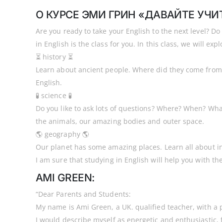
О КУРСЕ ЭМИ ГРИН «ДАВАЙТЕ УЧ
Are you ready to take your English to the next level? Do
in English is the class for you. In this class, we will expl
⏳ history ⏳
Learn about ancient people. Where did they come from? H
English.
🧪 science 🧪
Do you like to ask lots of questions? Where? When? What
the animals, our amazing bodies and outer space.
🌎 geography 🌎
Our planet has some amazing places. Learn all about in
I am sure that studying in English will help you with the
AMI GREEN:
“Dear Parents and Students:
My name is Ami Green, a UK. qualified teacher, with a 
I would describe myself as energetic and enthusiastic, 