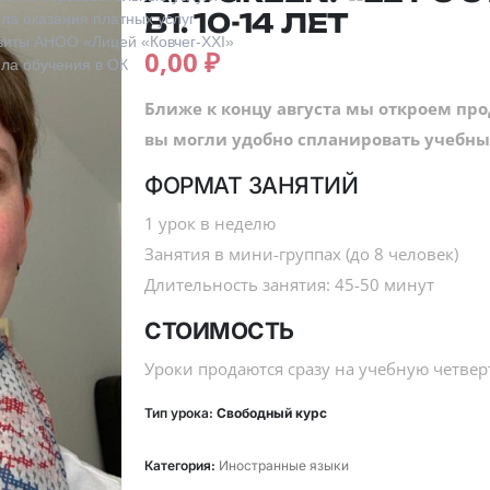
В1. 10-14 ЛЕТ
ла оказания платных услуг
зиты АНОО «Лицей «Ковчег-XXI»
0,00
₽
ла обучения в ОК
Ближе к концу августа мы откроем пр
вы могли удобно спланировать учебны
ФОРМАТ ЗАНЯТИЙ
1 урок в неделю
Занятия в мини-группах (до 8 человек)
Длительность занятия: 45-50 минут
СТОИМОСТЬ
Уроки продаются сразу на учебную четвер
Тип урока:
Свободный курс
Категория:
Иностранные языки