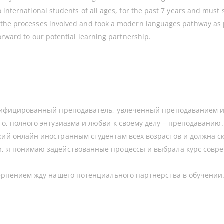
international students of all ages, for the past 7 years and must s
 the processes involved and took a modern languages pathway as 
orward to our potential learning partnership.
валифицированный преподаватель, увлеченный преподаванием и
го, полного энтузиазма и любви к своему делу – преподаванию.
ий онлайн иностранным студентам всех возрастов и должна ска
и, я понимаю задействованные процессы и выбрала курс совре
терпением жду нашего потенциального партнерства в обучении