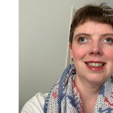
Прави
Рекви
Прави