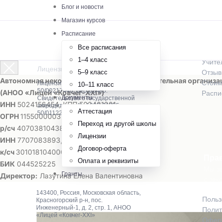
О шк
Блог и новости
Магазин курсов
Истор
Расписание
Как м
Все расписания
Предм
1–4 класс
Учите
Лицензированная онлайн-школа
5–9 класс
Отзы
Автономная некоммерческая общеобразовательная организа
Стоим
Лицензия № Л035-01255-
10–11 класс
50/00217448, бессрочно.
(АНОО «Лицей «Ковчег-ХХI»)
Распи
Документы
Свидетельство о государственной
ИНН
5024156454, КПП 502401001
аккредитации № А007-01255-
Аттестация
50/01122852
ОГРН
1155000003201,
ОКПО
39838624
Переход из другой школы
р/сч
40703810438000015003 в ПАО Сбербанк
Лицензии
ИНН
7707083893, КПП 775001001
Договор-оферта
к/сч
30101810400000000225
Пра
Оплата и реквизиты
БИК
044525225
Мы за
Гранты
Директор:
Лазутина Елена Валентиновна
с зак
143400, Россия, Московская область,
Польз
Красногорский р-н, пос.
Инженерный-1, д. 2, стр. 1, АНОО
Полит
«Лицей «Ковчег-XXI»
Оферт