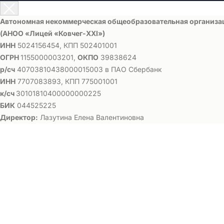
Автономная некоммерческая общеобразовательная организа
(АНОО «Лицей «Ковчег-ХХI»)
ИНН
5024156454, КПП 502401001
ОГРН
1155000003201,
ОКПО
39838624
р/сч
40703810438000015003 в ПАО Сбербанк
ИНН
7707083893, КПП 775001001
к/сч
30101810400000000225
БИК
044525225
Директор:
Лазутина Елена Валентиновна