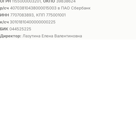
ОГРН
1155000003201,
ОКПО
39838624
р/сч
40703810438000015003 в ПАО Сбербанк
ИНН
7707083893, КПП 775001001
к/сч
30101810400000000225
БИК
044525225
Директор:
Лазутина Елена Валентиновна