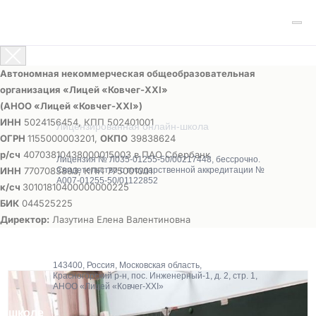
Автономная некоммерческая общеобразовательная
организация «Лицей «Ковчег-ХХI»
(АНОО «Лицей «Ковчег-ХХI»)
ИНН
5024156454, КПП 502401001
Лицензированная онлайн-школа
ОГРН
1155000003201,
ОКПО
39838624
р/сч
40703810438000015003 в ПАО Сбербанк
Лицензия № Л035-01255-50/00217448, бессрочно.
ИНН
7707083893, КПП 775001001
Свидетельство о государственной аккредитации №
А007-01255-50/01122852
к/сч
30101810400000000225
БИК
044525225
Директор:
Лазутина Елена Валентиновна
143400, Россия, Московская область,
Красногорский р-н, пос. Инженерный-1, д. 2, стр. 1,
АНОО «Лицей «Ковчег-XXI»
О школе