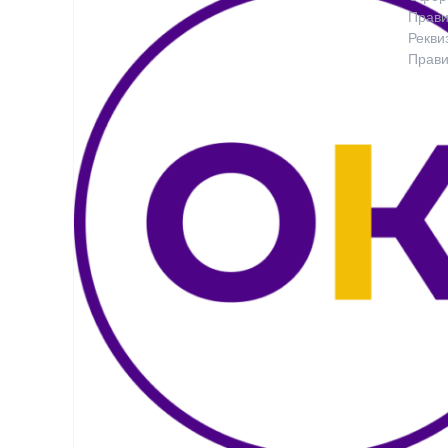
Прави
Рекви
Прави