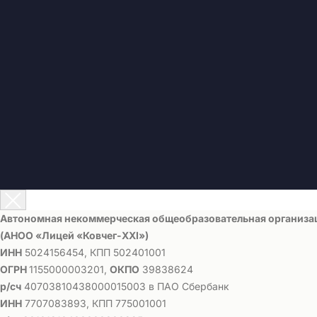
Автономная некоммерческая общеобразовательная организа
(АНОО «Лицей «Ковчег-ХХI»)
ИНН
5024156454, КПП 502401001
ОГРН
1155000003201,
ОКПО
39838624
р/сч
40703810438000015003 в ПАО Сбербанк
ИНН
7707083893, КПП 775001001