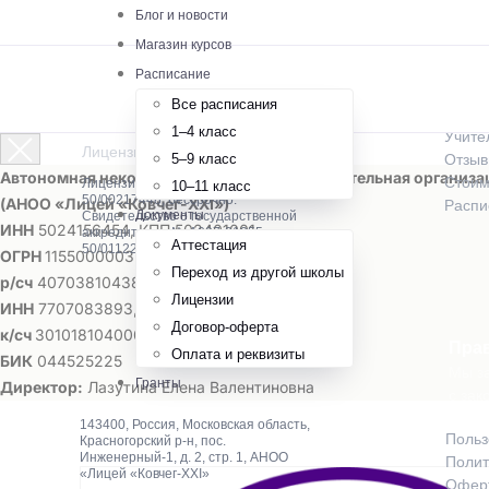
О шк
Блог и новости
Магазин курсов
Истор
Расписание
Как м
Все расписания
Предм
1–4 класс
Учите
Лицензированная онлайн-школа
5–9 класс
Отзы
Автономная некоммерческая общеобразовательная организа
Стоим
Лицензия № Л035-01255-
10–11 класс
50/00217448, бессрочно.
(АНОО «Лицей «Ковчег-ХХI»)
Распи
Документы
Свидетельство о государственной
ИНН
5024156454, КПП 502401001
аккредитации № А007-01255-
Аттестация
50/01122852
ОГРН
1155000003201,
ОКПО
39838624
Переход из другой школы
р/сч
40703810438000015003 в ПАО Сбербанк
Лицензии
ИНН
7707083893, КПП 775001001
Договор-оферта
к/сч
30101810400000000225
Пра
Оплата и реквизиты
БИК
044525225
Мы за
Гранты
Директор:
Лазутина Елена Валентиновна
с зак
143400, Россия, Московская область,
Польз
Красногорский р-н, пос.
Инженерный-1, д. 2, стр. 1, АНОО
Полит
«Лицей «Ковчег-XXI»
Оферт