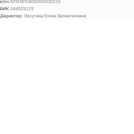
к/сч
30101810400000000225
БИК
044525225
Директор:
Лазутина Елена Валентиновна
Заявка на поступление