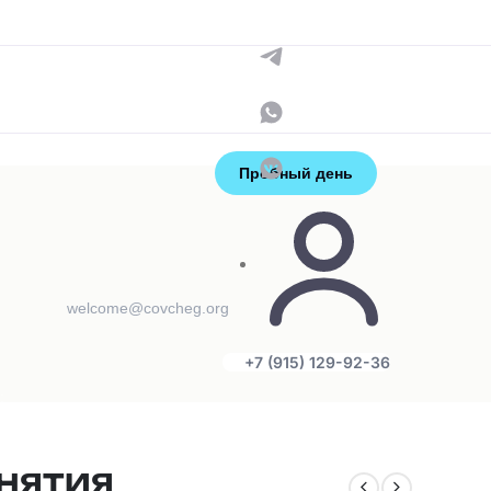
Контакты
+7 (915) 129-92-36
администраторы
Пробный день
welcome@covcheg.org
+7 (915) 129-92-36
:
АНЯТИЯ