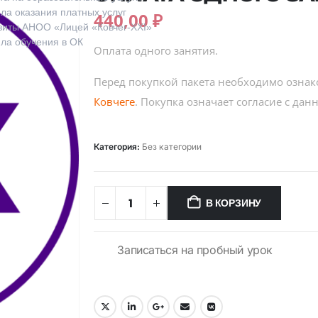
ла оказания платных услуг
440,00
₽
зиты АНОО «Лицей «Ковчег-XXI»
ла обучения в ОК
Оплата одного занятия.
Перед покупкой пакета необходимо ознак
Ковчеге
. Покупка означает согласие с да
Категория:
Без категории
В КОРЗИНУ
Записаться на пробный урок