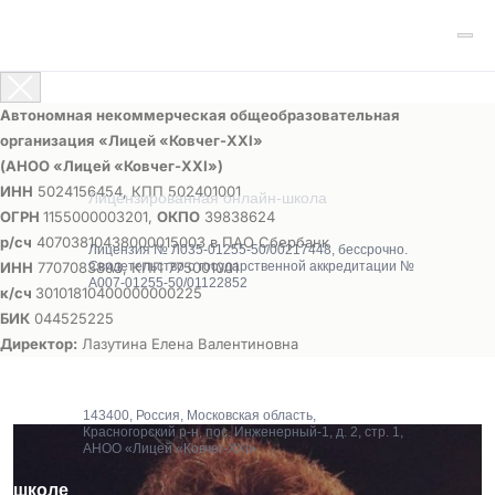
Автономная некоммерческая общеобразовательная
организация «Лицей «Ковчег-ХХI»
(АНОО «Лицей «Ковчег-ХХI»)
ИНН
5024156454, КПП 502401001
Лицензированная онлайн-школа
ОГРН
1155000003201,
ОКПО
39838624
р/сч
40703810438000015003 в ПАО Сбербанк
Лицензия № Л035-01255-50/00217448, бессрочно.
ИНН
7707083893, КПП 775001001
Свидетельство о государственной аккредитации №
А007-01255-50/01122852
к/сч
30101810400000000225
БИК
044525225
Директор:
Лазутина Елена Валентиновна
143400, Россия, Московская область,
Красногорский р-н, пос. Инженерный-1, д. 2, стр. 1,
АНОО «Лицей «Ковчег-XXI»
О школе