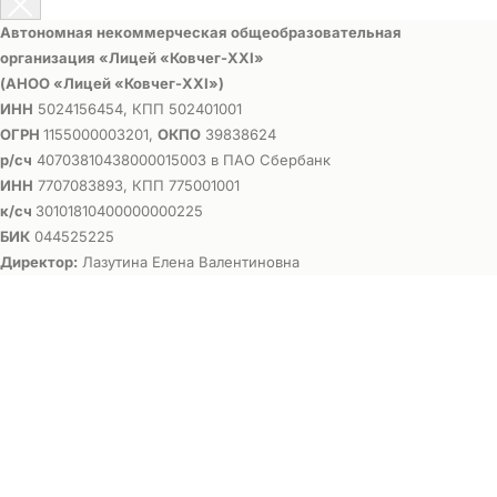
Автономная некоммерческая общеобразовательная
организация «Лицей «Ковчег-ХХI»
(АНОО «Лицей «Ковчег-ХХI»)
ИНН
5024156454, КПП 502401001
ОГРН
1155000003201,
ОКПО
39838624
р/сч
40703810438000015003 в ПАО Сбербанк
ИНН
7707083893, КПП 775001001
к/сч
30101810400000000225
БИК
044525225
Директор:
Лазутина Елена Валентиновна