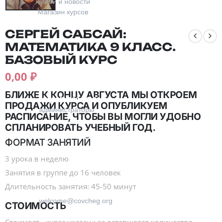
Блоги и новости
Магазин курсов
СЕРГЕЙ САБСАЙ:
МАТЕМАТИКА 9 КЛАСС.
БАЗОВЫЙ КУРС
0,00
₽
Контакты
БЛИЖЕ К КОНЦУ АВГУСТА МЫ ОТКРОЕМ
+7 (915) 129-92-36
ПРОДАЖИ КУРСА И ОПУБЛИКУЕМ
администраторы
РАСПИСАНИЕ, ЧТОБЫ ВЫ МОГЛИ УДОБНО
СПЛАНИРОВАТЬ УЧЕБНЫЙ ГОД.
ФОРМАТ ЗАНЯТИЙ
3 урока в неделю
Занятия в группе до 16 человек
Длительность занятия: 45-50 минут
welcome@covcheg.org
СТОИМОСТЬ