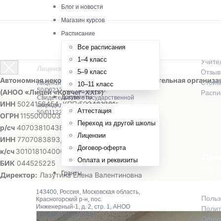
О шк
Блог и новости
Магазин курсов
Истор
Расписание
Как м
Все расписания
Предм
1–4 класс
Учите
Лицензированная онлайн-школа
5–9 класс
Отзы
Автономная некоммерческая общеобразовательная организа
Стоим
Лицензия № Л035-01255-
10–11 класс
50/00217448, бессрочно.
(АНОО «Лицей «Ковчег-ХХI»)
Распи
Документы
Свидетельство о государственной
ИНН
5024156454, КПП 502401001
аккредитации № А007-01255-
Аттестация
50/01122852
ОГРН
1155000003201,
ОКПО
39838624
Переход из другой школы
р/сч
40703810438000015003 в ПАО Сбербанк
Лицензии
ИНН
7707083893, КПП 775001001
Договор-оферта
к/сч
30101810400000000225
Пра
Оплата и реквизиты
БИК
044525225
Мы за
Гранты
Директор:
Лазутина Елена Валентиновна
с зак
143400, Россия, Московская область,
Польз
Красногорский р-н, пос.
Инженерный-1, д. 2, стр. 1, АНОО
Полит
«Лицей «Ковчег-XXI»
Оферт