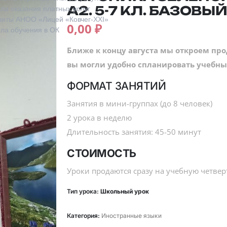
А2. 5-7 КЛ. БАЗОВЫ
ла оказания платных услуг
зиты АНОО «Лицей «Ковчег-XXI»
0,00
₽
ла обучения в ОК
Ближе к концу августа мы откроем пр
вы могли удобно спланировать учебны
ФОРМАТ ЗАНЯТИЙ
Занятия в мини-группах (до 8 человек)
2 урока в неделю
Длительность занятия: 45-50 минут
СТОИМОСТЬ
Уроки продаются сразу на учебную четвер
Тип урока:
Школьный урок
Категория:
Иностранные языки