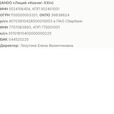
(АНОО «Лицей «Ковчег-ХХI»)
ИНН
5024156454, КПП 502401001
ОГРН
1155000003201,
ОКПО
39838624
р/сч
40703810438000015003 в ПАО Сбербанк
ИНН
7707083893, КПП 775001001
к/сч
30101810400000000225
БИК
044525225
Директор:
Лазутина Елена Валентиновна