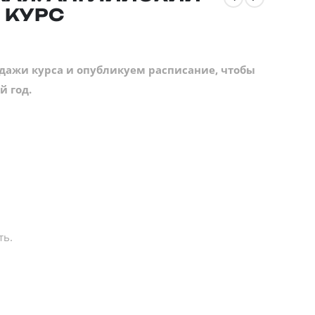
Й КУРС
одажи курса и опубликуем расписание, чтобы
й год.
ть.