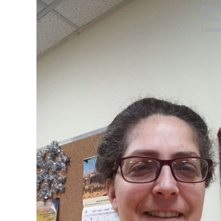
Прави
Рекви
Прави