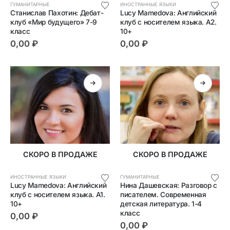
ГУМАНИТАРНЫЕ
ИНОСТРАННЫЕ ЯЗЫКИ
Станислав Пахотин: Дебат-
Lucy Mamedova: Английский 
клуб «Мир будущего» 7-9 
клуб с носителем языка. A2. 
класс
10+
0,00
₽
0,00
₽
СКОРО В ПРОДАЖЕ
СКОРО В ПРОДАЖЕ
ИНОСТРАННЫЕ ЯЗЫКИ
ГУМАНИТАРНЫЕ
Lucy Mamedova: Английский 
Нина Дашевская: Разговор с 
клуб с носителем языка. A1. 
писателем. Современная 
10+
детская литература. 1-4 
класс
0,00
₽
0,00
₽