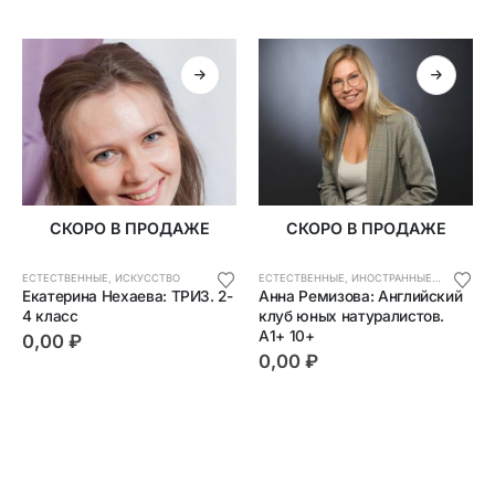
СКОРО В ПРОДАЖЕ
СКОРО В ПРОДАЖЕ
ЕСТЕСТВЕННЫЕ
,
ИСКУССТВО
ЕСТЕСТВЕННЫЕ
,
ИНОСТРАННЫЕ ЯЗЫКИ
,
ИС
Екатерина Нехаева: ТРИЗ. 2-
Анна Ремизова: Английский 
4 класс
клуб юных натуралистов. 
А1+ 10+
0,00
₽
0,00
₽