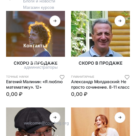
Блоги и новости
Магазин курсов
Контакты
+7 (915) 129-92-36
СКОРО В ПРОДАЖЕ
СКОРО В ПРОДАЖЕ
администраторы
ТОЧНЫЕ НАУКИ
ГУМАНИТАРНЫЕ
Евгений Малинин: «Я люблю 
Александр Молдавский: Не 
математику». 12+
просто сочинение. 8-11 класс
0,00
₽
0,00
₽
welcome@covcheg.org