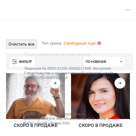
Тип урока:
Свободный курс
Очистить все
Лицензированная онлайн-школа
ФИЛЬТР
Лицензия № Л035-01255-50/00217448, бессрочно.
Свидетельство о государственной аккредитации №
А007-01255-50/01122852
143400, Россия, Московская область,
Красногорский р-н, пос. Инженерный-1, д. 2, стр. 1,
АНОО «Лицей «Ковчег-XXI»
СКОРО В ПРОДАЖЕ
СКОРО В ПРОДАЖЕ
О школе