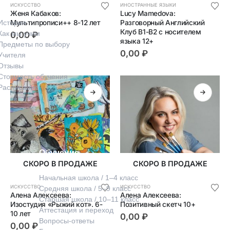
ИСКУССТВО
ИНОСТРАННЫЕ ЯЗЫКИ
Женя Кабаков: 
Lucy Mamedova: 
Мультипрописи++ 8-12 лет
Разговорный Английский 
История
Клуб B1-В2 с носителем 
Как мы учим
0,00
₽
языка 12+
Предметы по выбору
0,00
₽
Учителя
Отзывы
Стоимость обучения
Расписание
Обучение
СКОРО В ПРОДАЖЕ
СКОРО В ПРОДАЖЕ
Начальная школа / 1–4 класс
ИСКУССТВО
ИСКУССТВО
Средняя школа / 5–9 класс
Алена Алексеева: 
Алена Алексеева: 
Старшая школа / 10–11 класс
Изостудия «Рыжий кот». 6-
Позитивный скетч 10+
Аттестация и переход
10 лет
0,00
₽
Вопросы-ответы
0,00
₽