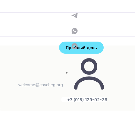
Контакты
+7 (915) 129-92-36
администраторы
Пробный день
welcome@covcheg.org
+7 (915) 129-92-36
: