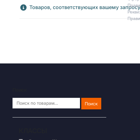
Прави
Товаров, соответствующих вашему запросу
Рекви
Прави
Поиск
Поиск
КЛАССЫ