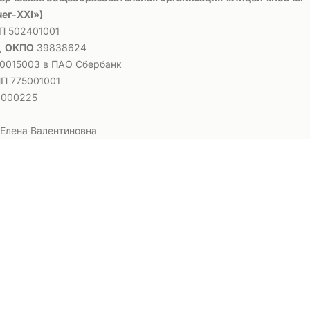
ег-ХХI»)
П 502401001
,
ОКПО
39838624
015003 в ПАО Сбербанк
П 775001001
0000225
Елена Валентиновна