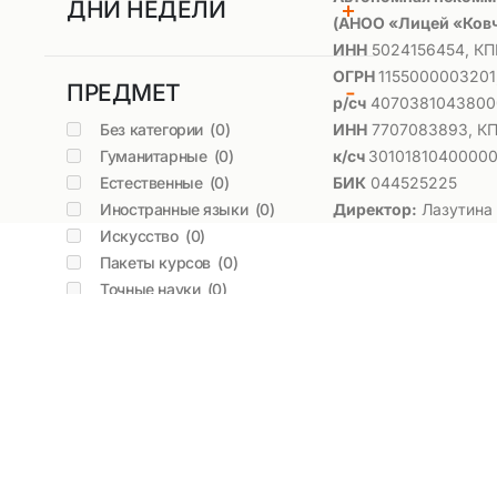
ДНИ НЕДЕЛИ
+
(АНОО «Лицей «Ковч
ИНН
5024156454, КП
ОГРН
1155000003201
ПРЕДМЕТ
-
р/сч
40703810438000
Без категории
(0)
ИНН
7707083893, КП
Гуманитарные
(0)
к/сч
3010181040000
Естественные
(0)
БИК
044525225
Иностранные языки
(0)
Директор:
Лазутина 
Искусство
(0)
Пакеты курсов
(0)
Точные науки
(0)