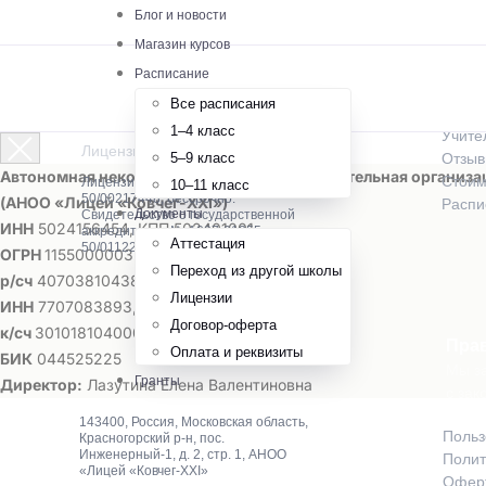
О шк
Блог и новости
Магазин курсов
Истор
Расписание
Как м
Все расписания
Предм
1–4 класс
Учите
Лицензированная онлайн-школа
5–9 класс
Отзы
Автономная некоммерческая общеобразовательная организа
Стоим
Лицензия № Л035-01255-
10–11 класс
50/00217448, бессрочно.
(АНОО «Лицей «Ковчег-ХХI»)
Распи
Документы
Свидетельство о государственной
ИНН
5024156454, КПП 502401001
аккредитации № А007-01255-
Аттестация
50/01122852
ОГРН
1155000003201,
ОКПО
39838624
Переход из другой школы
р/сч
40703810438000015003 в ПАО Сбербанк
Лицензии
ИНН
7707083893, КПП 775001001
Договор-оферта
к/сч
30101810400000000225
Пра
Оплата и реквизиты
БИК
044525225
Мы за
Гранты
Директор:
Лазутина Елена Валентиновна
с зак
143400, Россия, Московская область,
Польз
Красногорский р-н, пос.
Инженерный-1, д. 2, стр. 1, АНОО
Полит
«Лицей «Ковчег-XXI»
Оферт