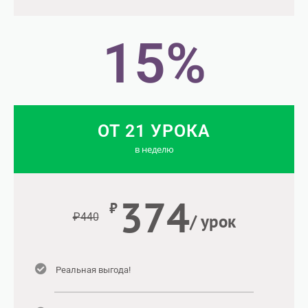
15
%
ОТ 21 УРОКА
в неделю
374
₽
/ урок
₽
440
Реальная выгода!