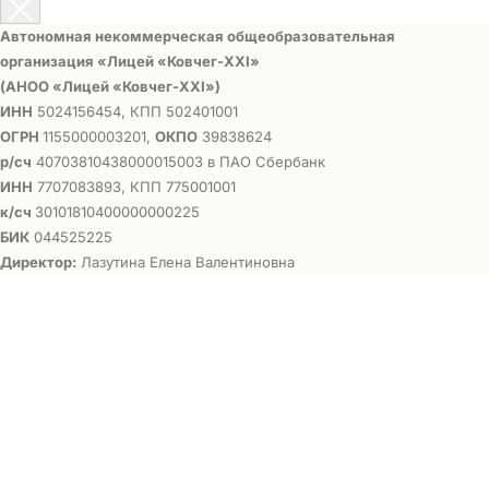
Автономная некоммерческая общеобразовательная
организация «Лицей «Ковчег-ХХI»
(АНОО «Лицей «Ковчег-ХХI»)
ИНН
5024156454, КПП 502401001
ОГРН
1155000003201,
ОКПО
39838624
р/сч
40703810438000015003 в ПАО Сбербанк
ИНН
7707083893, КПП 775001001
к/сч
30101810400000000225
БИК
044525225
Директор:
Лазутина Елена Валентиновна