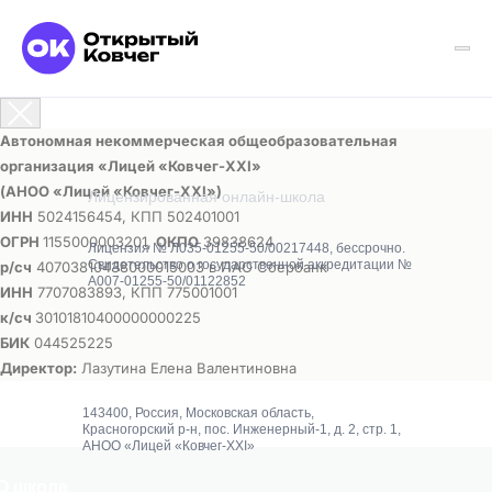
Автономная некоммерческая общеобразовательная
организация «Лицей «Ковчег-ХХI»
(АНОО «Лицей «Ковчег-ХХI»)
Лицензированная онлайн-школа
ИНН
5024156454, КПП 502401001
ОГРН
1155000003201,
ОКПО
39838624
Лицензия № Л035-01255-50/00217448, бессрочно.
Свидетельство о государственной аккредитации №
р/сч
40703810438000015003 в ПАО Сбербанк
А007-01255-50/01122852
ИНН
7707083893, КПП 775001001
к/сч
30101810400000000225
БИК
044525225
Директор:
Лазутина Елена Валентиновна
143400, Россия, Московская область,
Красногорский р-н, пос. Инженерный-1, д. 2, стр. 1,
АНОО «Лицей «Ковчег-XXI»
О школе