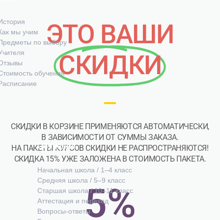
История
ЭТО ВАШИ
Как мы учим
Предметы по выбору
Учителя
СКИДКИ
Отзывы
Стоимость обучения
Расписание
СКИДКИ В КОРЗИНЕ ПРИМЕНЯЮТСЯ АВТОМАТИЧЕСКИ,
В ЗАВИСИМОСТИ ОТ СУММЫ ЗАКАЗА.
Обучение
НА ПАКЕТЫ КУРСОВ СКИДКИ НЕ РАСПРОСТРАНЯЮТСЯ!
СКИДКА 15% УЖЕ ЗАЛОЖЕНА В СТОИМОСТЬ ПАКЕТА.
Начальная школа / 1–4 класс
Средняя школа / 5–9 класс
5
%
Старшая школа / 10–11 класс
Аттестация и переход
Вопросы-ответы