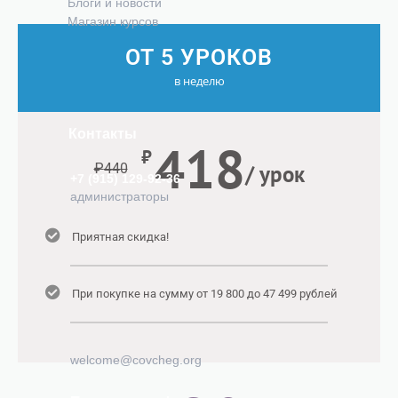
Блоги и новости
Магазин курсов
ОТ 5 УРОКОВ
в неделю
Контакты
418
₽
/ урок
₽
440
+7 (915) 129-92-36
администраторы
Приятная скидка!
При покупке на сумму от 19 800 до 47 499 рублей
welcome@covcheg.org