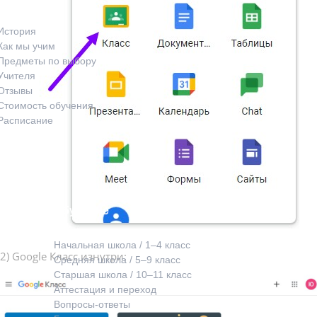
История
Как мы учим
Предметы по выбору
Учителя
Отзывы
Стоимость обучения
Расписание
Обучение
Начальная школа / 1–4 класс
2) Google Класс изнутри:
Средняя школа / 5–9 класс
Старшая школа / 10–11 класс
Аттестация и переход
Вопросы-ответы