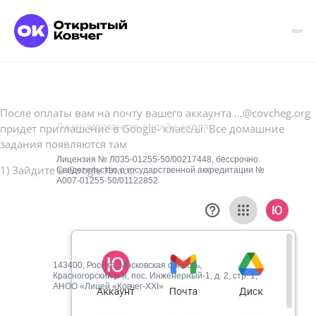
После оплаты вам на почту вашего аккаунта …@covcheg.org
Лицензированная онлайн-школа
придет приглашение в Google- класс/ы. Все домашние
задания появляются там
Лицензия № Л035-01255-50/00217448, бессрочно.
1) Зайдите в Google Класс:
Свидетельство о государственной аккредитации №
А007-01255-50/01122852
143400, Россия, Московская область,
Красногорский р-н, пос. Инженерный-1, д. 2, стр. 1,
АНОО «Лицей «Ковчег-XXI»
О школе