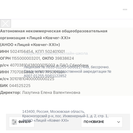
Автономная некоммерческая общеобразовательная
организация «Лицей «Ковчег-ХХI»
(АНОО «Лицей «Ковчег-ХХI»)
ИНН
5024156454, КПП 502401001
Лицензированная онлайн-школа
ОГРН
1155000003201,
ОКПО
39838624
р/сч
40703810438000015003 в ПАО Сбербанк
Лицензия № Л035-01255-50/00217448, бессрочно.
ИНН
7707083893, КПП 775001001
Свидетельство о государственной аккредитации №
А007-01255-50/01122852
к/сч
30101810400000000225
БИК
044525225
Директор:
Лазутина Елена Валентиновна
143400, Россия, Московская область,
Красногорский р-н, пос. Инженерный-1, д. 2, стр. 1,
АНОО «Лицей «Ковчег-XXI»
ФИЛЬТР
О школе