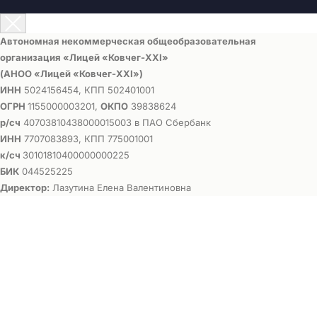
Автономная некоммерческая общеобразовательная
организация «Лицей «Ковчег-ХХI»
(АНОО «Лицей «Ковчег-ХХI»)
ИНН
5024156454, КПП 502401001
ОГРН
1155000003201,
ОКПО
39838624
р/сч
40703810438000015003 в ПАО Сбербанк
ИНН
7707083893, КПП 775001001
к/сч
30101810400000000225
БИК
044525225
Директор:
Лазутина Елена Валентиновна