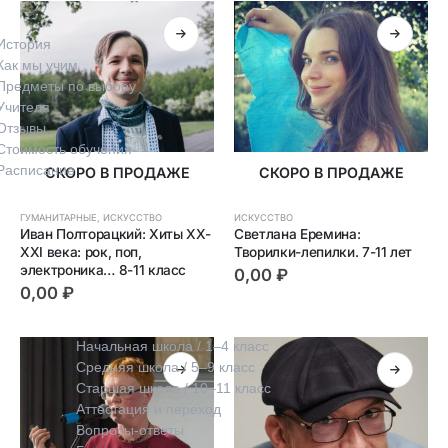
История
Как мы учим
Предметы по выбору
Учителя
Отзывы
Стоимость обучения
Расписание
СКОРО В ПРОДАЖЕ
СКОРО В ПРОДАЖЕ
ГУМАНИТАРНЫЕ
,
ИСКУССТВО
ИСКУССТВО
Иван Полторацкий: Хиты XX-
Светлана Еремина: 
XXI века: рок, поп, 
Творилки-лепилки. 7-11 лет
электроника… 8-11 класс
0,00
₽
0,00
₽
Обучение
Начальная школа / 1–4 класс
Средняя школа / 5–9 класс
Старшая школа / 10–11 класс
Аттестация и переход
Вопросы-ответы