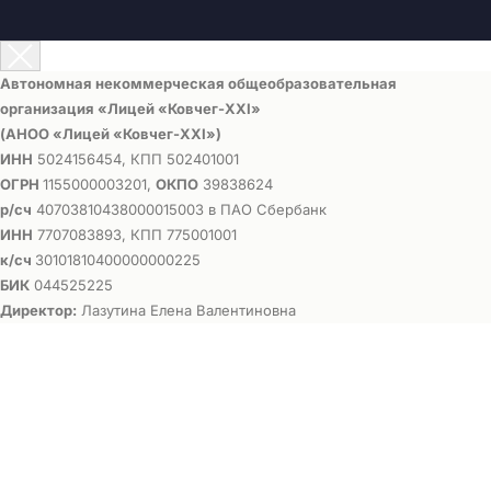
Автономная некоммерческая общеобразовательная
организация «Лицей «Ковчег-ХХI»
(АНОО «Лицей «Ковчег-ХХI»)
ИНН
5024156454, КПП 502401001
ОГРН
1155000003201,
ОКПО
39838624
р/сч
40703810438000015003 в ПАО Сбербанк
ИНН
7707083893, КПП 775001001
к/сч
30101810400000000225
БИК
044525225
Директор:
Лазутина Елена Валентиновна