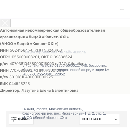
Автономная некоммерческая общеобразовательная
организация «Лицей «Ковчег-ХХI»
(АНОО «Лицей «Ковчег-ХХI»)
ИНН
5024156454, КПП 502401001
Лицензированная онлайн-школа
ОГРН
1155000003201,
ОКПО
39838624
р/сч
40703810438000015003 в ПАО Сбербанк
Лицензия № Л035-01255-50/00217448, бессрочно.
ИНН
7707083893, КПП 775001001
Свидетельство о государственной аккредитации №
А007-01255-50/01122852
к/сч
30101810400000000225
БИК
044525225
Директор:
Лазутина Елена Валентиновна
143400, Россия, Московская область,
Красногорский р-н, пос. Инженерный-1, д. 2, стр. 1,
АНОО «Лицей «Ковчег-XXI»
ФИЛЬТР
О школе