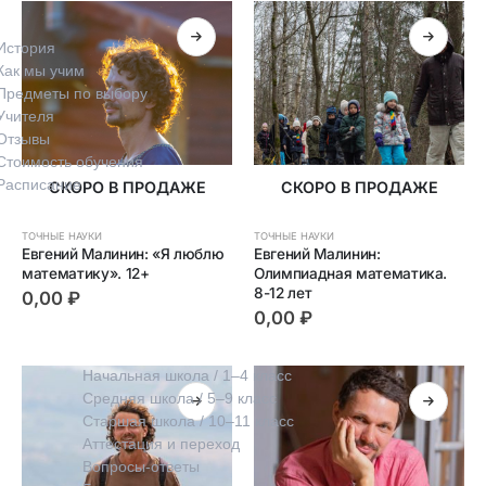
История
Как мы учим
Предметы по выбору
Учителя
Отзывы
Стоимость обучения
Расписание
СКОРО В ПРОДАЖЕ
СКОРО В ПРОДАЖЕ
ТОЧНЫЕ НАУКИ
ТОЧНЫЕ НАУКИ
Евгений Малинин: «Я люблю 
Евгений Малинин: 
математику». 12+
Олимпиадная математика. 
8-12 лет
0,00
₽
0,00
₽
Обучение
Начальная школа / 1–4 класс
Средняя школа / 5–9 класс
Старшая школа / 10–11 класс
Аттестация и переход
Вопросы-ответы