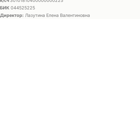
к/сч
30101810400000000225
БИК
044525225
Директор:
Лазутина Елена Валентиновна
Заявка на поступление