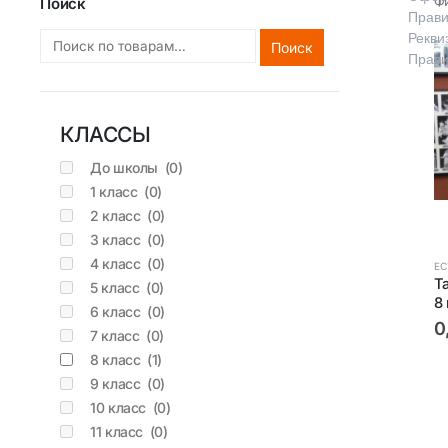
Ф
Поиск
Прави
Рекви
Поиск
Прави
КЛАССЫ
До школы
(0)
1 класс
(0)
2 класс
(0)
3 класс
(0)
4 класс
(0)
ЕС
Т
5 класс
(0)
8
6 класс
(0)
0
7 класс
(0)
8 класс
(1)
9 класс
(0)
10 класс
(0)
11 класс
(0)