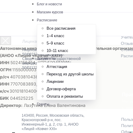
О шк
Блог и новости
Магазин курсов
Истор
Расписание
Как м
Все расписания
Предм
1–4 класс
Учите
Лицензированная онлайн-школа
5–9 класс
Отзы
Автономная некоммерческая общеобразовательная организа
Стоим
Лицензия № Л035-01255-
10–11 класс
50/00217448, бессрочно.
(АНОО «Лицей «Ковчег-ХХI»)
Распи
Документы
Свидетельство о государственной
ИНН
5024156454, КПП 502401001
аккредитации № А007-01255-
Аттестация
50/01122852
ОГРН
1155000003201,
ОКПО
39838624
Переход из другой школы
р/сч
40703810438000015003 в ПАО Сбербанк
Лицензии
ИНН
7707083893, КПП 775001001
Договор-оферта
к/сч
30101810400000000225
Пра
Оплата и реквизиты
БИК
044525225
Мы за
Гранты
Директор:
Лазутина Елена Валентиновна
с зак
143400, Россия, Московская область,
Польз
Красногорский р-н, пос.
Инженерный-1, д. 2, стр. 1, АНОО
Полит
«Лицей «Ковчег-XXI»
Оферт