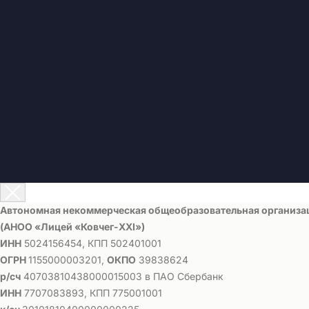
Автономная некоммерческая общеобразовательная организа
(АНОО «Лицей «Ковчег-ХХI»)
ИНН
5024156454, КПП 502401001
ОГРН
1155000003201,
ОКПО
39838624
р/сч
40703810438000015003 в ПАО Сбербанк
ИНН
7707083893, КПП 775001001