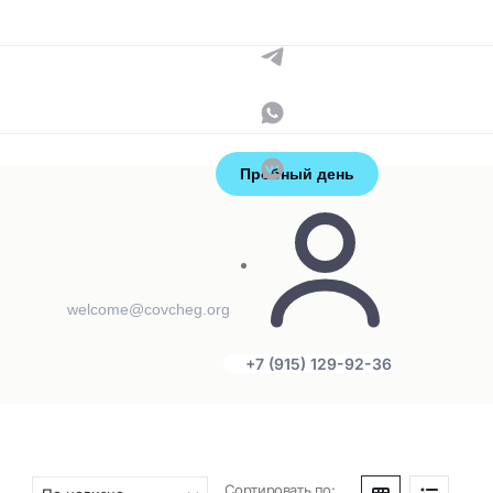
Контакты
+7 (915) 129-92-36
администраторы
Пробный день
welcome@covcheg.org
+7 (915) 129-92-36
:
Сортировать по: