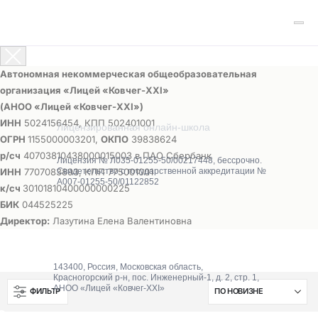
Автономная некоммерческая общеобразовательная
организация «Лицей «Ковчег-ХХI»
(АНОО «Лицей «Ковчег-ХХI»)
ИНН
5024156454, КПП 502401001
Лицензированная онлайн-школа
ОГРН
1155000003201,
ОКПО
39838624
р/сч
40703810438000015003 в ПАО Сбербанк
Лицензия № Л035-01255-50/00217448, бессрочно.
ИНН
7707083893, КПП 775001001
Свидетельство о государственной аккредитации №
А007-01255-50/01122852
к/сч
30101810400000000225
БИК
044525225
Директор:
Лазутина Елена Валентиновна
143400, Россия, Московская область,
Красногорский р-н, пос. Инженерный-1, д. 2, стр. 1,
АНОО «Лицей «Ковчег-XXI»
ФИЛЬТР
О школе