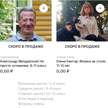
История
Как мы учим
Предметы по выбору
Учителя
Отзывы
Стоимость обучения
Расписание
СКОРО В ПРОДАЖЕ
СКОРО В ПРОДАЖЕ
ГУМАНИТАРНЫЕ
ТОЧНЫЕ НАУКИ
Александр Молдавский: Не 
Елена Кантор: Физика на столе. 
просто сочинение. 8-11 класс
11-12 лет
0,00
₽
0,00
₽
Обучение
Начальная школа / 1–4 класс
Средняя школа / 5–9 класс
Старшая школа / 10–11 класс
Аттестация и переход
Вопросы-ответы