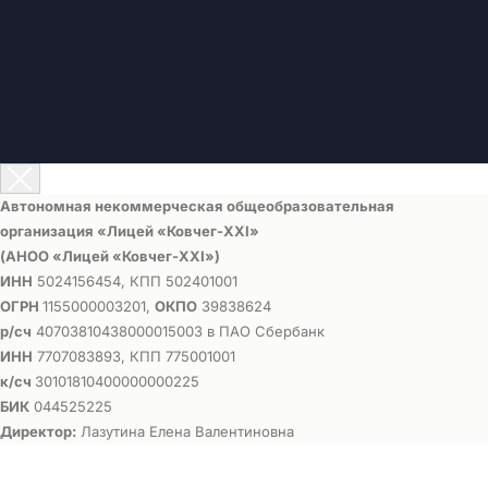
Автономная некоммерческая общеобразовательная
организация «Лицей «Ковчег-ХХI»
(АНОО «Лицей «Ковчег-ХХI»)
ИНН
5024156454, КПП 502401001
ОГРН
1155000003201,
ОКПО
39838624
р/сч
40703810438000015003 в ПАО Сбербанк
ИНН
7707083893, КПП 775001001
к/сч
30101810400000000225
БИК
044525225
Директор:
Лазутина Елена Валентиновна