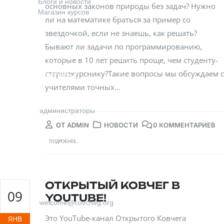
Блоги и новости
основных законов природы без задач? Нужно
Магазин курсов
ли на математике браться за пример со
звездочкой, если не знаешь, как решать?
Бывают ли задачи по программированию,
которые в 10 лет решить проще, чем студенту-
старшекурснику?Такие вопросы мы обсуждаем с
Контакты
учителями точных...
+7 (915) 129-92-36
администраторы
ОТ
ADMIN
НОВОСТИ
0 КОММЕНТАРИЕВ
ПОДРОБНЕЕ...
ОТКРЫТЫЙ КОВЧЕГ В
09
YOUTUBE!
welcome@covcheg.org
Это YouTube-канал Открытого Ковчега
ЯНВ