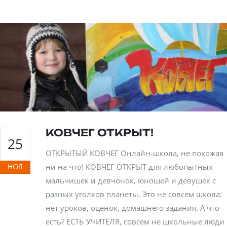
КОВЧЕГ ОТКРЫТ!
25
ОТКРЫТЫЙ КОВЧЕГ Онлайн-школа, не похожая
НОЯ
ни на что! КОВЧЕГ ОТКРЫТ для любопытных
мальчишек и девчонок, юношей и девушек с
разных уголков планеты. Это не совсем школа:
нет уроков, оценок, домашнего задания. А что
есть? ЕСТЬ УЧИТЕЛЯ, совсем не школьные люди