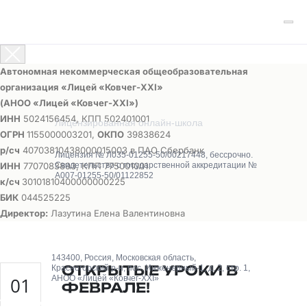
Автономная некоммерческая общеобразовательная
организация «Лицей «Ковчег-ХХI»
(АНОО «Лицей «Ковчег-ХХI»)
ИНН
5024156454, КПП 502401001
Лицензированная онлайн-школа
ОГРН
1155000003201,
ОКПО
39838624
р/сч
40703810438000015003 в ПАО Сбербанк
Лицензия № Л035-01255-50/00217448, бессрочно.
ИНН
7707083893, КПП 775001001
Свидетельство о государственной аккредитации №
А007-01255-50/01122852
к/сч
30101810400000000225
БИК
044525225
Директор:
Лазутина Елена Валентиновна
143400, Россия, Московская область,
ОТКРЫТЫЕ УРОКИ В
Красногорский р-н, пос. Инженерный-1, д. 2, стр. 1,
01
АНОО «Лицей «Ковчег-XXI»
ФЕВРАЛЕ!
О школе