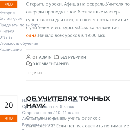
Открытые уроки. Афиша на февраль.Учителя по
ФЕВ
очереди проводят свои бесплатные мастер-
История
супер-классы для всех, кто хочет познакомиться
Как мы учим
Предметы по выбору
с учителем и его курсом.Ссылка на занятия
Учителя
одна.
Начало всех уроков в 19:00 мск.
Отзывы
Стоимость обучения
Расписание
ОТ
ADMIN
БЕЗ РУБРИКИ
0 КОММЕНТАРИЕВ
ПОДРОБНЕЕ...
Обучение
ОБ УЧИТЕЛЯХ ТОЧНЫХ
Начальная школа / 1–4 класс
20
НАУК
Средняя школа / 5–9 класс
Старшая школа / 10–11 класс
Стоит ли начинать учить физике с
ЯНВ
Аттестация и переход
Вопросы-ответы
вычислений? Если нет, как оценить понимание