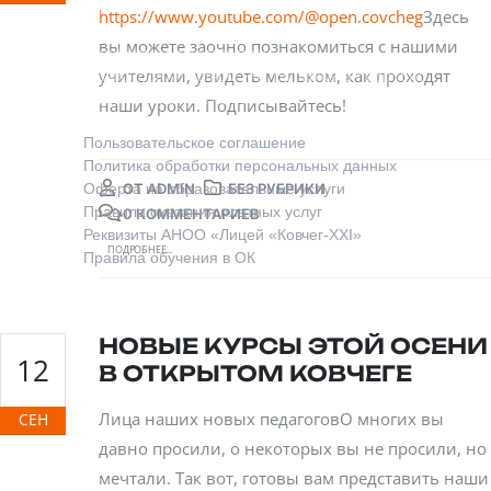
Правовая информация
https://www.youtube.com/@open.covcheg
Здесь
Мы заботимся о безопасности ваших данных
вы можете заочно познакомиться с нашими
и работаем в соответствии
учителями, увидеть мельком, как проходят
с законодательством РФ. Вы можете подробно
изучить наши регламенты:
наши уроки. Подписывайтесь!
Пользовательское соглашение
Политика обработки персональных данных
Оферта на образовательные услуги
ОТ
ADMIN
БЕЗ РУБРИКИ
Правила оказания платных услуг
0 КОММЕНТАРИЕВ
Реквизиты АНОО «Лицей «Ковчег-XXI»
ПОДРОБНЕЕ...
Правила обучения в ОК
НОВЫЕ КУРСЫ ЭТОЙ ОСЕНИ
12
В ОТКРЫТОМ КОВЧЕГЕ
Лица наших новых педагоговО многих вы
СЕН
давно просили, о некоторых вы не просили, но
мечтали. Так вот, готовы вам представить наши