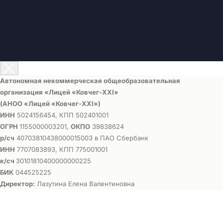
Автономная некоммерческая общеобразовательная
организация «Лицей «Ковчег-ХХI»
(АНОО «Лицей «Ковчег-ХХI»)
ИНН
5024156454, КПП 502401001
ОГРН
1155000003201,
ОКПО
39838624
р/сч
40703810438000015003 в ПАО Сбербанк
ИНН
7707083893, КПП 775001001
к/сч
30101810400000000225
БИК
044525225
Директор:
Лазутина Елена Валентиновна