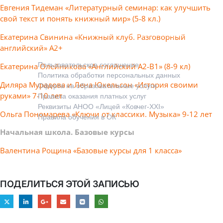
Правовая информация
Евгения Тидеман «Литературный семинар: как улучшить
Мы заботимся о безопасности ваших данных
свой текст и понять книжный мир» (5-8 кл.)
и работаем в соответствии
с законодательством РФ. Вы можете подробно
Екатерина Свинина «Книжный клуб. Разговорный
изучить наши регламенты:
английский» А2+
Пользовательское соглашение
Екатерина Олейникова «Английский А2-B1» (8-9 кл)
Политика обработки персональных данных
Диляра Мурадова и Лена Юкельсон «История своими
Оферта на образовательные услуги
руками»
7-10 лет
Правила оказания платных услуг
Реквизиты АНОО «Лицей «Ковчег-XXI»
Ольга Пономарева «Ключи от классики. Музыка» 9-12 лет
Правила обучения в ОК
Начальная школа. Базовые курсы
Валентина Рощина «Базовые курсы для 1 класса»
ПОДЕЛИТЬСЯ ЭТОЙ ЗАПИСЬЮ