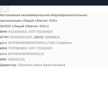
Автономная некоммерческая общеобразовательная
организация «Лицей «Ковчег-ХХI»
(АНОО «Лицей «Ковчег-ХХI»)
ИНН
5024156454, КПП 502401001
ОГРН
1155000003201,
ОКПО
39838624
р/сч
40703810438000015003 в ПАО Сбербанк
ИНН
7707083893, КПП 775001001
к/сч
30101810400000000225
БИК
044525225
Директор:
Лазутина Елена Валентиновна