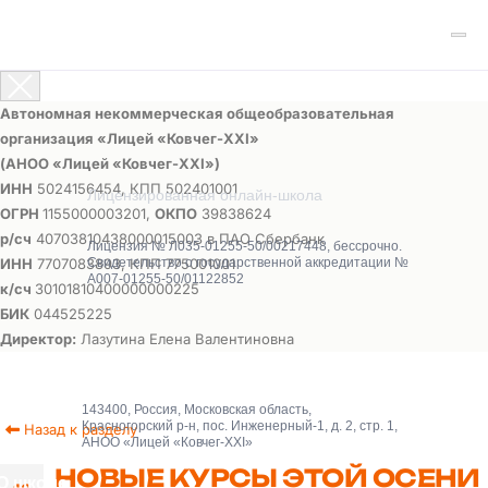
Автономная некоммерческая общеобразовательная
организация «Лицей «Ковчег-ХХI»
(АНОО «Лицей «Ковчег-ХХI»)
ИНН
5024156454, КПП 502401001
Лицензированная онлайн-школа
ОГРН
1155000003201,
ОКПО
39838624
р/сч
40703810438000015003 в ПАО Сбербанк
Лицензия № Л035-01255-50/00217448, бессрочно.
ИНН
7707083893, КПП 775001001
Свидетельство о государственной аккредитации №
А007-01255-50/01122852
к/сч
30101810400000000225
БИК
044525225
Директор:
Лазутина Елена Валентиновна
143400, Россия, Московская область,
Красногорский р-н, пос. Инженерный-1, д. 2, стр. 1,
Назад к разделу
АНОО «Лицей «Ковчег-XXI»
НОВЫЕ КУРСЫ ЭТОЙ ОСЕНИ
О школе