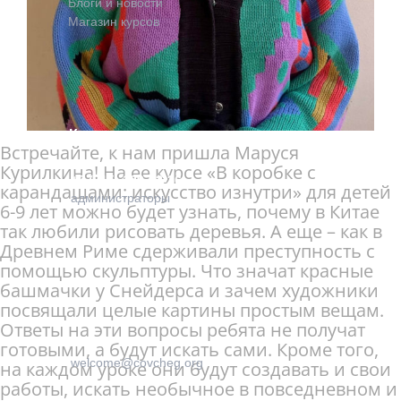
Блоги и новости
Магазин курсов
Контакты
Встречайте, к нам пришла Маруся
Курилкина! На ее курсе «В коробке с
+7 (915) 129-92-36
карандашами: искусство изнутри» для детей
администраторы
6-9 лет можно будет узнать, почему в Китае
так любили рисовать деревья. А еще – как в
Древнем Риме сдерживали преступность с
помощью скульптуры. Что значат красные
башмачки у Снейдерса и зачем художники
посвящали целые картины простым вещам.
Ответы на эти вопросы ребята не получат
готовыми, а будут искать сами. Кроме того,
welcome@covcheg.org
на каждом уроке они будут создавать и свои
работы, искать необычное в повседневном и