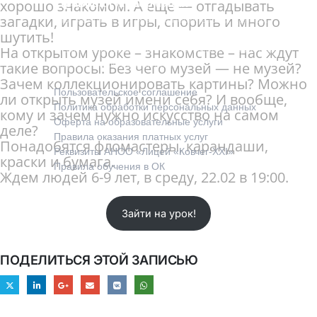
хорошо знакомом. А еще — отгадывать
Правовая информация
загадки, играть в игры, спорить и много
Мы заботимся о безопасности ваших данных
шутить!
и работаем в соответствии
На открытом уроке – знакомстве – нас ждут
с законодательством РФ. Вы можете подробно
изучить наши регламенты:
такие вопросы: Без чего музей — не музей?
Зачем коллекционировать картины? Можно
Пользовательское соглашение
ли открыть музей имени себя? И вообще,
Политика обработки персональных данных
кому и зачем нужно искусство на самом
Оферта на образовательные услуги
деле?
Правила оказания платных услуг
Понадобятся фломастеры, карандаши,
Реквизиты АНОО «Лицей «Ковчег-XXI»
краски и бумага.
Правила обучения в ОК
Ждем людей 6-9 лет, в среду, 22.02 в 19:00.
Зайти на урок!
ПОДЕЛИТЬСЯ ЭТОЙ ЗАПИСЬЮ