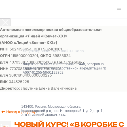
Автономная некоммерческая общеобразовательная
организация «Лицей «Ковчег-ХХI»
(АНОО «Лицей «Ковчег-ХХI»)
ИНН
5024156454, КПП 502401001
Лицензированная онлайн-школа
ОГРН
1155000003201,
ОКПО
39838624
р/сч
40703810438000015003 в ПАО Сбербанк
Лицензия № Л035-01255-50/00217448, бессрочно.
ИНН
7707083893, КПП 775001001
Свидетельство о государственной аккредитации №
А007-01255-50/01122852
к/сч
30101810400000000225
БИК
044525225
Директор:
Лазутина Елена Валентиновна
143400, Россия, Московская область,
Красногорский р-н, пос. Инженерный-1, д. 2, стр. 1,
Назад к разделу
АНОО «Лицей «Ковчег-XXI»
НОВЫЙ КУРС! «В КОРОБКЕ С
О школе