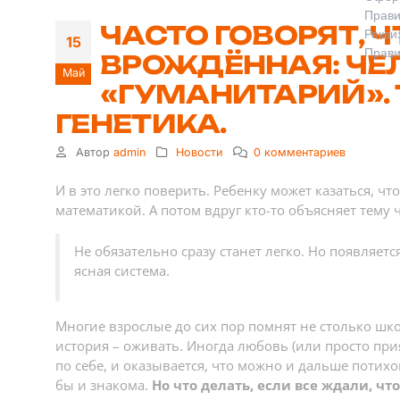
Прави
ЧАСТО ГОВОРЯТ, 
Рекви
15
Прави
ВРОЖДЁННАЯ: ЧЕЛ
Май
«ГУМАНИТАРИЙ».
ГЕНЕТИКА.
Автор
admin
Новости
0 комментариев
И в это легко поверить. Ребенку может казаться, чт
математикой. А потом вдруг кто-то объясняет тему
Не обязательно сразу станет легко. Но появляетс
ясная система.
Многие взрослые до сих пор помнят не столько шко
история – оживать. Иногда любовь (или просто при
по себе, и оказывается, что можно и дальше потихон
бы и знакома.
Но что делать, если все ждали, что