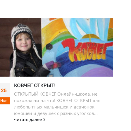
03
Янв
КОВЧЕГ ОТКРЫТ!
25
ОТКРЫТЫЙ КОВЧЕГ Онлайн-школа, не
похожая ни на что! КОВЧЕГ ОТКРЫТ для
Ноя
любопытных мальчишек и девчонок,
юношей и девушек с разных уголков...
читать далее