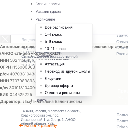
О шк
Блог и новости
Магазин курсов
Истор
Расписание
Как м
Все расписания
Предм
1–4 класс
Учите
Лицензированная онлайн-школа
5–9 класс
Отзы
Автономная некоммерческая общеобразовательная организа
Стоим
Лицензия № Л035-01255-
10–11 класс
50/00217448, бессрочно.
(АНОО «Лицей «Ковчег-ХХI»)
Распи
Документы
Свидетельство о государственной
ИНН
5024156454, КПП 502401001
аккредитации № А007-01255-
Аттестация
50/01122852
ОГРН
1155000003201,
ОКПО
39838624
Переход из другой школы
р/сч
40703810438000015003 в ПАО Сбербанк
Лицензии
ИНН
7707083893, КПП 775001001
Договор-оферта
к/сч
30101810400000000225
Пра
Оплата и реквизиты
БИК
044525225
Мы за
Гранты
Директор:
Лазутина Елена Валентиновна
с зак
143400, Россия, Московская область,
Польз
Красногорский р-н, пос.
Инженерный-1, д. 2, стр. 1, АНОО
Полит
«Лицей «Ковчег-XXI»
Назад к разделу
Оферт