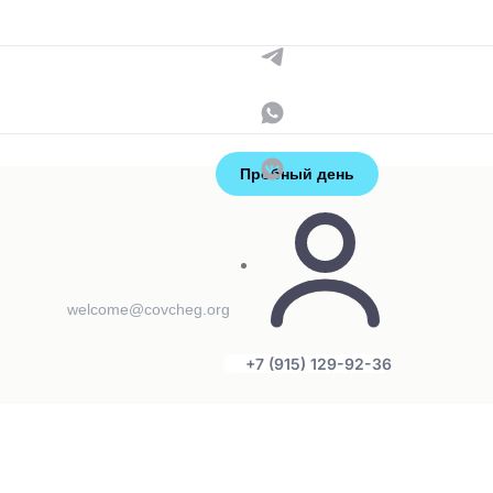
Контакты
+7 (915) 129-92-36
администраторы
Пробный день
welcome@covcheg.org
+7 (915) 129-92-36
: