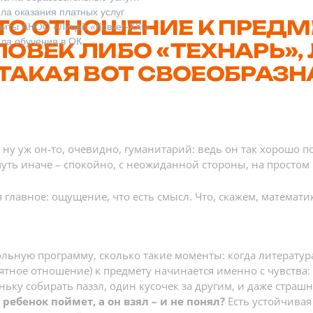
ла оказания платных услуг
ЧТО ОТНОШЕНИЕ К ПРЕДМ
зиты АНОО «Лицей «Ковчег-XXI»
ла обучения в ОК
ОВЕК ЛИБО «ТЕХНАРЬ»,
 ТАКАЯ ВОТ СВОЕОБРАЗ
о ну уж он-то, очевидно, гуманитарий: ведь он так хорошо п
 чуть иначе – спокойно, с неожиданной стороны, на простом
я главное: ощущение, что есть смысл. Что, скажем, математи
льную программу, сколько такие моменты: когда литература
ятное отношение) к предмету начинается именно с чувства: 
ьку собирать паззл, один кусочек за другим, и даже страшна
 ребенок поймет, а он взял – и не понял?
Есть устойчивая