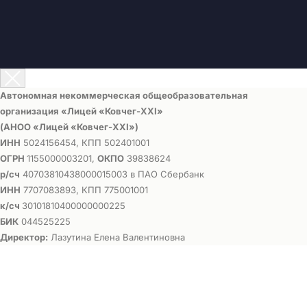
Автономная некоммерческая общеобразовательная
организация «Лицей «Ковчег-ХХI»
(АНОО «Лицей «Ковчег-ХХI»)
ИНН
5024156454, КПП 502401001
ОГРН
1155000003201,
ОКПО
39838624
р/сч
40703810438000015003 в ПАО Сбербанк
ИНН
7707083893, КПП 775001001
к/сч
30101810400000000225
БИК
044525225
Директор:
Лазутина Елена Валентиновна