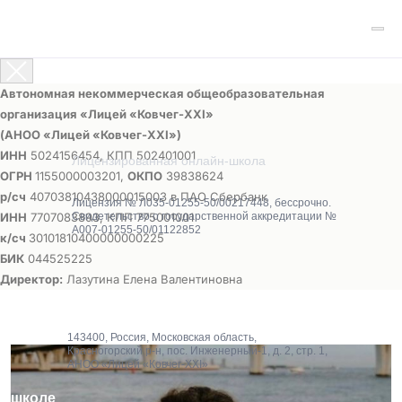
Автономная некоммерческая общеобразовательная
организация «Лицей «Ковчег-ХХI»
(АНОО «Лицей «Ковчег-ХХI»)
ИНН
5024156454, КПП 502401001
Лицензированная онлайн-школа
ОГРН
1155000003201,
ОКПО
39838624
р/сч
40703810438000015003 в ПАО Сбербанк
Лицензия № Л035-01255-50/00217448, бессрочно.
ИНН
7707083893, КПП 775001001
Свидетельство о государственной аккредитации №
А007-01255-50/01122852
к/сч
30101810400000000225
БИК
044525225
Директор:
Лазутина Елена Валентиновна
143400, Россия, Московская область,
Красногорский р-н, пос. Инженерный-1, д. 2, стр. 1,
АНОО «Лицей «Ковчег-XXI»
О школе