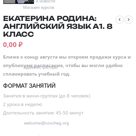
Блоги и новости
Магазин курсов
ЕКАТЕРИНА РОДИНА:
АНГЛИЙСКИЙ ЯЗЫК А1. 8
КЛАСС
0,00
₽
Контакты
Ближе к концу августа мы откроем продажи курса и
+7 (915) 129-92-36
опубликуем расписание, чтобы вы могли удобно
администраторы
спланировать учебный год.
ФОРМАТ ЗАНЯТИЙ
Занятия в мини-группах (до 8 человек)
2 урока в неделю
Длительность занятия: 45-50 минут
welcome@covcheg.org