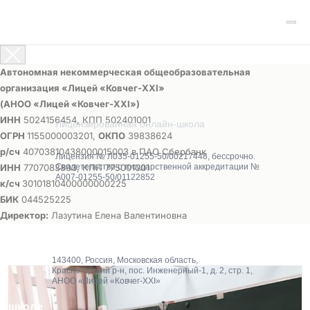
Автономная некоммерческая общеобразовательная
организация «Лицей «Ковчег-ХХI»
(АНОО «Лицей «Ковчег-ХХI»)
ИНН
5024156454, КПП 502401001
Лицензированная онлайн-школа
ОГРН
1155000003201,
ОКПО
39838624
р/сч
40703810438000015003 в ПАО Сбербанк
Лицензия № Л035-01255-50/00217448, бессрочно.
ИНН
7707083893, КПП 775001001
Свидетельство о государственной аккредитации №
А007-01255-50/01122852
к/сч
30101810400000000225
БИК
044525225
Директор:
Лазутина Елена Валентиновна
143400, Россия, Московская область,
Красногорский р-н, пос. Инженерный-1, д. 2, стр. 1,
АНОО «Лицей «Ковчег-XXI»
О школе