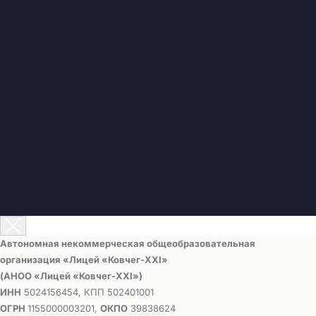
Автономная некоммерческая общеобразовательная
организация «Лицей «Ковчег-ХХI»
(АНОО «Лицей «Ковчег-ХХI»)
ИНН
5024156454, КПП 502401001
ОГРН
1155000003201,
ОКПО
39838624