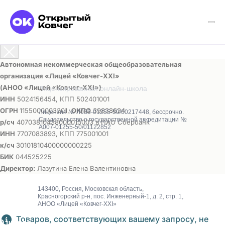
Автономная некоммерческая общеобразовательная
организация «Лицей «Ковчег-ХХI»
(АНОО «Лицей «Ковчег-ХХI»)
Лицензированная онлайн-школа
ИНН
5024156454, КПП 502401001
ОГРН
1155000003201,
ОКПО
39838624
Лицензия № Л035-01255-50/00217448, бессрочно.
Свидетельство о государственной аккредитации №
р/сч
40703810438000015003 в ПАО Сбербанк
А007-01255-50/01122852
ИНН
7707083893, КПП 775001001
к/сч
30101810400000000225
БИК
044525225
Директор:
Лазутина Елена Валентиновна
143400, Россия, Московская область,
Красногорский р-н, пос. Инженерный-1, д. 2, стр. 1,
АНОО «Лицей «Ковчег-XXI»
Товаров, соответствующих вашему запросу, не
О школе