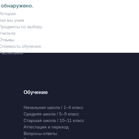
обнаружено.
История
Как мы учим
Предметы по выбору
Учителя
Отзывы
Стоимость обучения
Расписание
Обучение
Начальная школа / 1–4 класс
Средняя школа / 5–9 класс
Старшая школа / 10–11 класс
Аттестация и переход
Вопросы-ответы