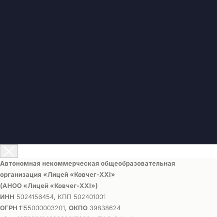
Автономная некоммерческая общеобразовательная
организация «Лицей «Ковчег-ХХI»
(АНОО «Лицей «Ковчег-ХХI»)
ИНН
5024156454, КПП 502401001
ОГРН
1155000003201,
ОКПО
39838624