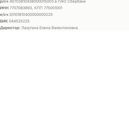
р/сч
40703810438000015003 в ПАО Сбербанк
ИНН
7707083893, КПП 775001001
к/сч
30101810400000000225
БИК
044525225
Директор:
Лазутина Елена Валентиновна