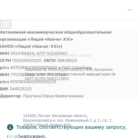
Автономная некоммерческая общеобразовательная
организация «Лицей «Ковчег-ХХI»
(АНОО «Лицей «Ковчег-ХХI»)
ИНН
5024156454, КПП 502401001
Лицензированная онлайн-школа
ОГРН
1155000003201,
ОКПО
39838624
р/сч
40703810438000015003 в ПАО Сбербанк
Лицензия № Л035-01255-50/00217448, бессрочно.
ИНН
7707083893, КПП 775001001
Свидетельство о государственной аккредитации №
А007-01255-50/01122852
к/сч
30101810400000000225
БИК
044525225
Директор:
Лазутина Елена Валентиновна
143400, Россия, Московская область,
Красногорский р-н, пос. Инженерный-1, д. 2, стр. 1,
АНОО «Лицей «Ковчег-XXI»
Товаров, соответствующих вашему запросу,
не обнаружено.
О школе