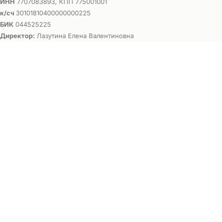
ИНН
7707083893, КПП 775001001
к/сч
30101810400000000225
БИК
044525225
Директор:
Лазутина Елена Валентиновна