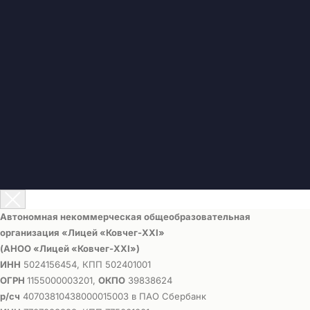
Автономная некоммерческая общеобразовательная
организация «Лицей «Ковчег-ХХI»
(АНОО «Лицей «Ковчег-ХХI»)
ИНН
5024156454, КПП 502401001
ОГРН
1155000003201,
ОКПО
39838624
р/сч
40703810438000015003 в ПАО Сбербанк