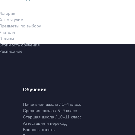
История
Как мы учим
Предметы по выбору
Учителя
Отзывы
Стоимость обучения
Расписание
Обучение
Начальная школа / 1–4 класс
Средняя школа / 5–9 класс
Старшая школа / 10–11 класс
Аттестация и переход
Вопросы-ответы